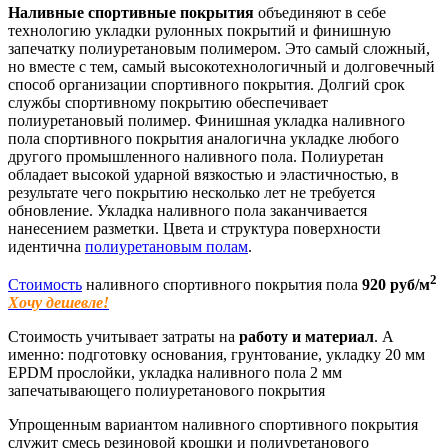
Наливные спортивные покрытия
объединяют в себе
технологию укладки рулонных покрытий и финишную
запечатку полиуретановым полимером. Это самый сложный,
но вместе с тем, самый высокотехнологичный и долговечный
способ организации спортивного покрытия. Долгий срок
службы спортивному покрытию обеспечивает
полиуретановый полимер. Финишная укладка наливного
пола спортивного покрытия аналогична укладке любого
другого промышленного наливного пола. Полиуретан
обладает высокой ударной вязкостью и эластичностью, в
результате чего покрытию несколько лет не требуется
обновление. Укладка наливного пола заканчивается
нанесением разметки. Цвета и структура поверхности
идентична
полиуретановым полам
.
2
Стоимость
наливного спортивного покрытия пола
920 руб/м
Хочу дешевле!
Стоимость учитывает затраты на
работу и материал
. А
именно: подготовку основания, грунтование, укладку 20 мм
EPDM прослойки, укладка наливного пола 2 мм
запечатывающего полиуретанового покрытия
Упрощенным вариантом наливного спортивного покрытия
служит смесь резиновой крошки и полиуретанового