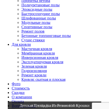
Пропитка бетона
Полиуретановые полы
Эпоксидные полы
Быстросохнущие полы
Шлифованные полы
Модульные полы
Спортивные полы
Ремонт полов
Бетонные топпинговые полы
Сухие стяжки
Для кровли
Мастичная кровля
Мембранная кровля
Инверсионная кровля
Эксплуатируемая кровля
Зеленая кровля
Гидроизоляция
Ремонт кровли
Кровля: скатная и плоская
Фото
Стоимость
Скидки
О компании
Оплата
Детская Площадка Из Резиновой Крошки
Корт Из Пластиковых Плит
Вопрос – ответ