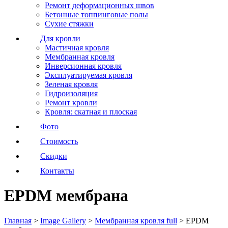
Ремонт деформационных швов
Бетонные топпинговые полы
Сухие стяжки
Для кровли
Мастичная кровля
Мембранная кровля
Инверсионная кровля
Эксплуатируемая кровля
Зеленая кровля
Гидроизоляция
Ремонт кровли
Кровля: скатная и плоская
Фото
Стоимость
Скидки
Контакты
EPDM мембрана
Главная
>
Image Gallery
>
Мембранная кровля full
>
EPDM