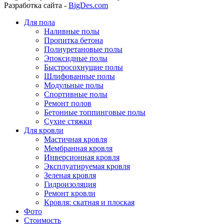
Разработка сайта -
BigDes.com
Для пола
Наливные полы
Пропитка бетона
Полиуретановые полы
Эпоксидные полы
Быстросохнущие полы
Шлифованные полы
Модульные полы
Спортивные полы
Ремонт полов
Бетонные топпинговые полы
Сухие стяжки
Для кровли
Мастичная кровля
Мембранная кровля
Инверсионная кровля
Эксплуатируемая кровля
Зеленая кровля
Гидроизоляция
Ремонт кровли
Кровля: скатная и плоская
Фото
Стоимость